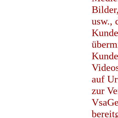
Bilder
usw., 
Kunde
übermi
Kunde 
Videos
auf Ur
zur Ve
VsaGe
bereit