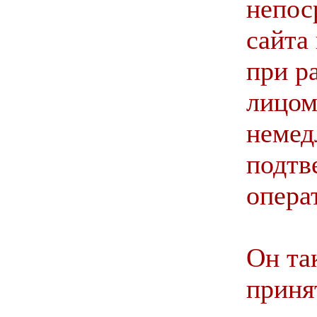
непос
сайта
при р
лицом
немед
подтв
опера
Он та
приня