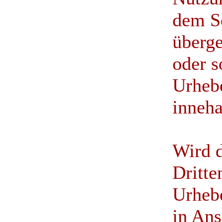
dem Se
überge
oder s
Urheb
inneha
Wird d
Dritt
Urhebe
in An