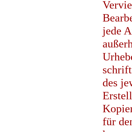
Vervie
Bearbe
jede A
außerh
Urhebe
schrif
des je
Erstel
Kopien
für de