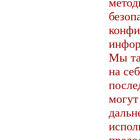
метод
безоп
конфи
инфор
Мы та
на се
после
могут
даль
испол