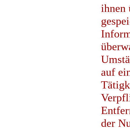
ihnen 
gespei
Inform
überw
Umstän
auf ei
Tätigk
Verpfl
Entfer
der N