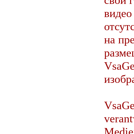
свои 
видео
отсут
на пр
разме
VsaGe
изобр
VsaGer
verant
Medie