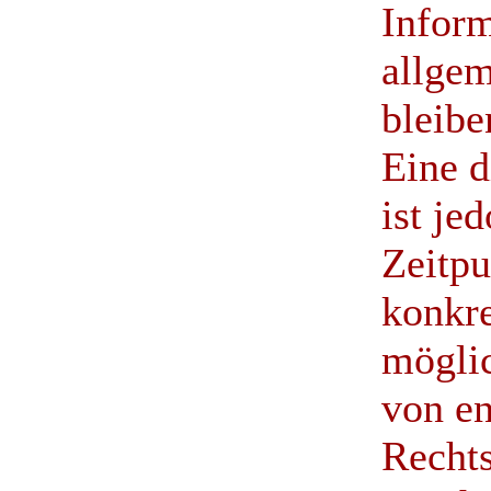
Infor
allge
bleibe
Eine d
ist je
Zeitpu
konkre
mögli
von e
Recht