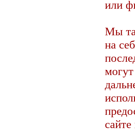
или ф
Мы та
на се
после
могут
даль
испол
предо
сайте