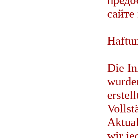
предо
сайте
Haftun
Die In
wurden
erstell
Vollst
Aktual
wir j