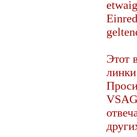
etwai
Einred
gelte
Этот 
линки
Проси
VSAG
отвеч
других