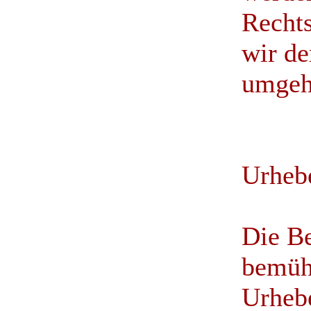
Recht
wir de
umgeh
Urheb
Die Be
bemüht
Urhebe