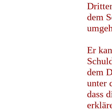
Dritte
dem Se
umgeh
Er kan
Schul
dem Dr
unter 
dass d
erklär