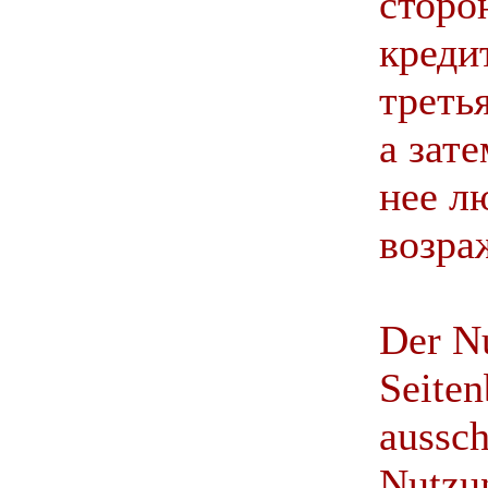
сторо
креди
треть
а зат
нее л
возра
Der Nu
Seiten
aussch
Nutzun