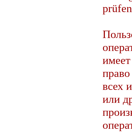
prüfen
Польз
операт
имеет
право
всех 
или д
произ
опера