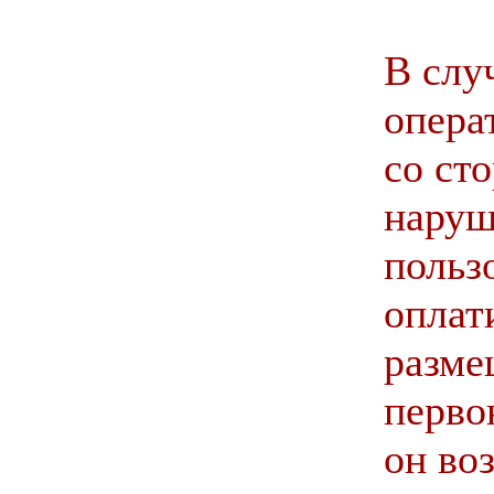
В слу
опера
со ст
наруш
польз
оплат
разме
перво
он во