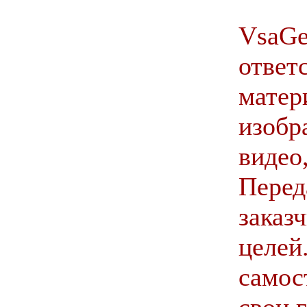
VsaGe
ответ
матер
изобр
видео,
Перед
заказ
целей
самос