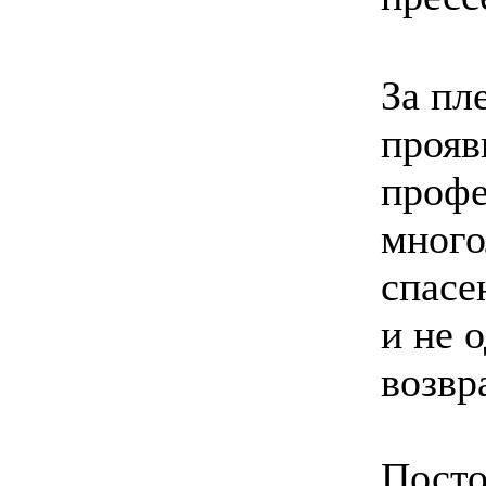
За пл
прояв
профе
много
спасе
и не 
возвр
Посто