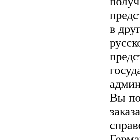
получ
предс
в дру
русск
предс
госуд
админ
Вы по
заказ
справ
Герма