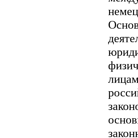
немец
Основ
деяте
юрид
физич
лицам
росси
закон
основ
закон