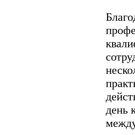
Благо
профе
квали
сотру
неско
практ
дейст
день 
между