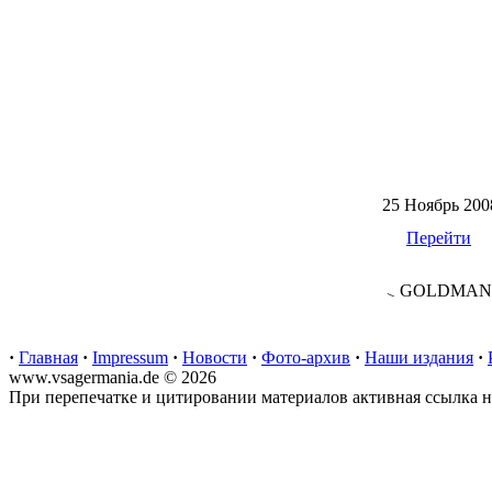
25 Ноябрь 200
Перейти
GOLDMANN L
·
Главная
·
Impressum
·
Новости
·
Фото-архив
·
Наши издания
·
www.vsagermania.de © 2026
При перепечатке и цитировании материалов активная ссылка на