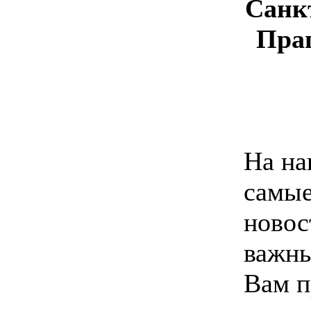
Санк
Праг
На на
самые
новос
важны
Вам п