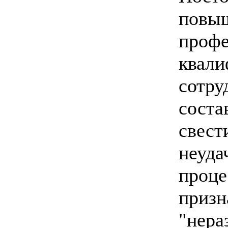
повыш
профе
квали
сотру
соста
свест
неуда
проце
призн
"нера