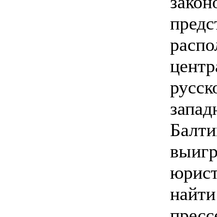
закон
предс
распо
центр
русск
запад
Балти
выиг
юрист
найти
пресс