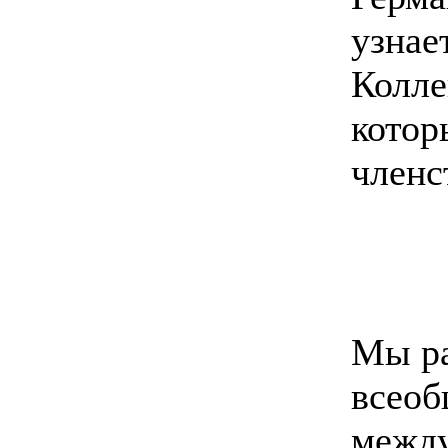
узнае
Колле
котор
членс
Мы ра
всеоб
между