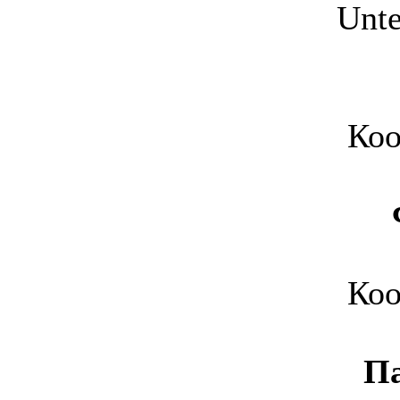
Unte
Коо
Коо
Па